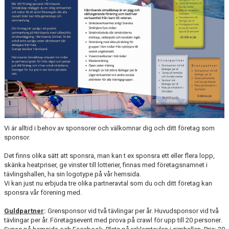
SPONSOR
PROFIL- OCH SIMPRODUKTER
ENGAGEMANG I KLUBBEN
KONTAKT
KALENDER
BILDGALLERI
Vi är alltid i behov av sponsorer och välkomnar dig och ditt företag som
sponsor.
DOKUMENT
Det finns olika sätt att sponsra, man kan t ex sponsra ett eller flera lopp,
TRÄNARE
skänka heatpriser, ge vinster till lotterier, finnas med företagsnamnet i
tävlingshallen, ha sin logotype på vår hemsida.
WEBBSHOP
Vi kan just nu erbjuda tre olika partneravtal som du och ditt företag kan
sponsra vår förening med.
INTRESSEANMÄLAN
Guldpartner
:
Grensponsor vid två tävlingar per år. Huvudsponsor vid två
tävlingar per år. Företagsevent med prova på crawl för upp till 20 personer.