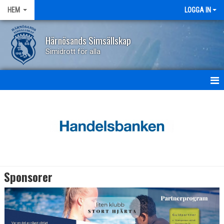
HEM
LOGGA IN
Härnösands Simsällskap
Simidrott för alla
HEM
NYHETER
OM KLUBBEN
MEDLEMSINFO
Sponsorer
STYRELSEN
KOMMITTÉER