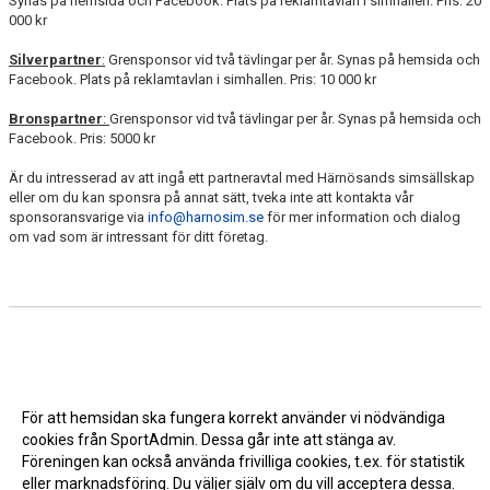
Synas på hemsida och Facebook. Plats på reklamtavlan i simhallen. Pris: 20
000 kr
Silverpartner
:
Grensponsor vid två tävlingar per år. Synas på hemsida och
Facebook. Plats på reklamtavlan i simhallen. Pris: 10 000 kr
Bronspartner
:
Grensponsor vid två tävlingar per år. Synas på hemsida och
Facebook. Pris: 5000 kr
Är du intresserad av att ingå ett partneravtal med Härnösands simsällskap
eller om du kan sponsra på annat sätt, tveka inte att kontakta vår
sponsoransvarige via
info@harnosim.se
för mer information och dialog
om vad som är intressant för ditt företag.
För att hemsidan ska fungera korrekt använder vi nödvändiga
cookies från SportAdmin. Dessa går inte att stänga av.
Föreningen kan också använda frivilliga cookies, t.ex. för statistik
eller marknadsföring. Du väljer själv om du vill acceptera dessa.