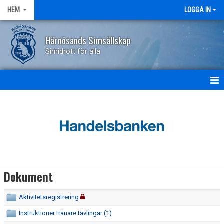
HEM
LOGGA IN
Härnösands Simsällskap
Simidrott för alla
HEM
NYHETER
OM KLUBBEN
KONTAKT
Dokument
KALENDER
Aktivitetsregistrering
BILDGALLERI
Instruktioner tränare tävlingar (1)