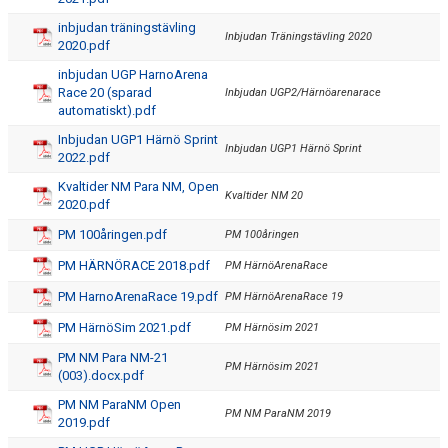
inbjudan träningstävling
Inbjudan Träningstävling 2020
2020.pdf
inbjudan UGP HarnoArena
Race 20 (sparad
Inbjudan UGP2/Härnöarenarace
automatiskt).pdf
Inbjudan UGP1 Härnö Sprint
Inbjudan UGP1 Härnö Sprint
2022.pdf
Kvaltider NM Para NM, Open
Kvaltider NM 20
2020.pdf
PM 100åringen.pdf
PM 100åringen
PM HÄRNÖRACE 2018.pdf
PM HärnöArenaRace
PM HarnoArenaRace 19.pdf
PM HärnöArenaRace 19
PM HärnöSim 2021.pdf
PM Härnösim 2021
PM NM Para NM-21
PM Härnösim 2021
(003).docx.pdf
PM NM ParaNM Open
PM NM ParaNM 2019
2019.pdf