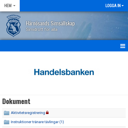
HEM
LOGGA IN
Härnösands Simsällskap
Simidrott för alla
HEM
NYHETER
OM KLUBBEN
KONTAKT
Dokument
KALENDER
Aktivitetsregistrering
BILDGALLERI
Instruktioner tränare tävlingar (1)