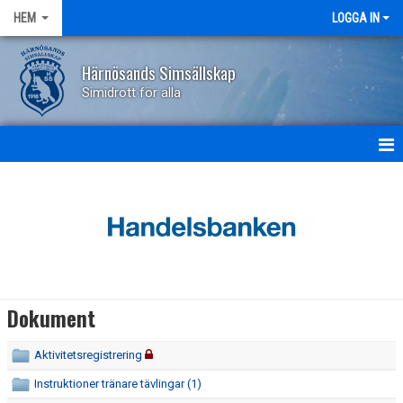
HEM
LOGGA IN
Härnösands Simsällskap
Simidrott för alla
HEM
NYHETER
OM KLUBBEN
KONTAKT
Dokument
KALENDER
Aktivitetsregistrering
BILDGALLERI
Instruktioner tränare tävlingar (1)