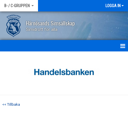
B- / C-GRUPPEN
LOGGA IN
Härnösands Simsällskap
Simidrott för alla
HEM
NYHETER
KALENDER
TRÄNARE
<< Tillbaka